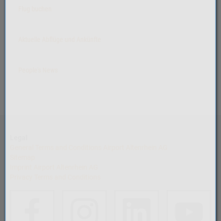
Flug buchen
Aktuelle Abflüge und Ankünfte
People's News
Legal
General Terms and Conditions Airport Altenrhein AG
Sitemap
Imprint Airport Altenrhein AG
Privacy Terms and Conditions