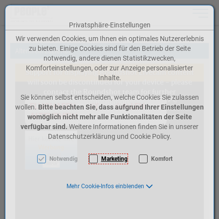
Toggle n
Privatsphäre-Einstellungen
Zum Inhalt springen [AK + 0]
Zum Hauptmenü springen [AK + 1]
Zum Meta-Menü oben (rechts) springen [AK + 2]
Zum Icon-Menü unten am Browserrand springen [AK + 3]
Zum Widget-Menü rechts springen [AK + 4]
Zum Footer-Menü unten (angedockt an Browserrand) springen [AK + 5]
Zu den Inhalten im Fußbereich springen [AK + 6]
Wir verwenden Cookies, um Ihnen ein optimales Nutzererlebnis
zu bieten. Einige Cookies sind für den Betrieb der Seite
Altenrhein LSZR/ACH
notwendig, andere dienen Statistikzwecken,
Komforteinstellungen, oder zur Anzeige personalisierter
Inhalte.
Sie können selbst entscheiden, welche Cookies Sie zulassen
wollen.
Bitte beachten Sie, dass aufgrund Ihrer Einstellungen
womöglich nicht mehr alle Funktionalitäten der Seite
verfügbar sind.
Weitere Informationen finden Sie in unserer
Datenschutzerklärung und Cookie Policy.
Notwendig
Marketing
Komfort
Mehr Cookie-Infos einblenden