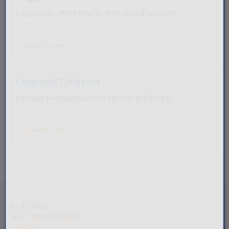
Loggen Sie sich mit Ihrer Buchungsbestätigung ein.
Meine Buchung
Reiseagent/Ticketblock
Login für Reisebüros und Kunden mit Ticketblock.
Agenten-Login
Rechtliches
AGB Fluglinie People's
Sitemap