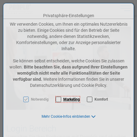
Toggle n
Privatsphäre-Einstellungen
Zum Inhalt springen [AK + 0]
Zum Hauptmenü springen [AK + 1]
Zum Meta-Menü oben (rechts) springen [AK + 2]
Zum Icon-Menü unten am Browserrand springen [AK + 3]
Zum Widget-Menü rechts springen [AK + 4]
Zum Footer-Menü unten (angedockt an Browserrand) springen [AK + 5]
Zu den Inhalten im Fußbereich springen [AK + 6]
Wir verwenden Cookies, um Ihnen ein optimales Nutzererlebnis
zu bieten. Einige Cookies sind für den Betrieb der Seite
notwendig, andere dienen Statistikzwecken,
Komforteinstellungen, oder zur Anzeige personalisierter
Inhalte.
Sie können selbst entscheiden, welche Cookies Sie zulassen
wollen.
Bitte beachten Sie, dass aufgrund Ihrer Einstellungen
womöglich nicht mehr alle Funktionalitäten der Seite
verfügbar sind.
Weitere Informationen finden Sie in unserer
Datenschutzerklärung und Cookie Policy.
Notwendig
Marketing
Komfort
Mehr Cookie-Infos einblenden
Login Bereich
Verwalten Sie Ihre Buchungen mit People's und checken