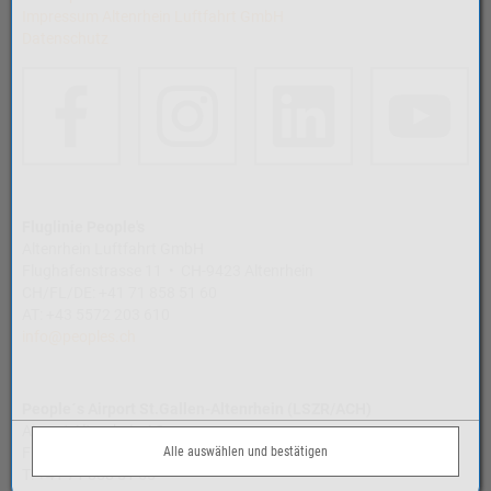
Impressum Altenrhein Luftfahrt GmbH
Datenschutz
Fluglinie People's
Altenrhein Luftfahrt GmbH
Flughafenstrasse 11 • CH-9423 Altenrhein
CH/FL/DE: +41 71 858 51 60
AT: +43 5572 203 610
info@peoples.ch
People´s Airport St.Gallen-Altenrhein (LSZR/ACH)
Airport Altenrhein AG
Flughafenstrasse 11 • CH-9423 Altenrhein
Alle auswählen und bestätigen
T: +41 71 858 51 65