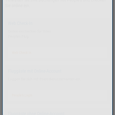
Sie online ein.
Web Check-In
Online einchecken für Ihren
People's Flug.
Web Check In
Fluggäste mit Online-Account
Loggen Sie sich mit Ihrem Benutzernamen ein.
People's Login
Fluggäste ohne Online-Account