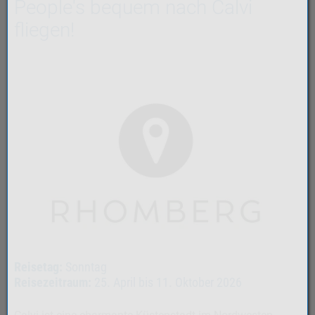
People's bequem nach Calvi
fliegen!
Reisetag:
Sonntag
Reisezeitraum:
25. April bis 11. Oktober 2026