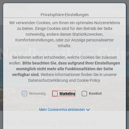
Toggle n
Privatsphäre-Einstellungen
Zum Inhalt springen [AK + 0]
Zum Hauptmenü springen [AK + 1]
Zum Meta-Menü oben (rechts) springen [AK + 2]
Zum Icon-Menü unten am Browserrand springen [AK + 3]
Zum Widget-Menü rechts springen [AK + 4]
Zum Footer-Menü unten (angedockt an Browserrand) springen [AK + 5]
Zu den Inhalten im Fußbereich springen [AK + 6]
Wir verwenden Cookies, um Ihnen ein optimales Nutzererlebnis
zu bieten. Einige Cookies sind für den Betrieb der Seite
notwendig, andere dienen Statistikzwecken,
Komforteinstellungen, oder zur Anzeige personalisierter
Inhalte.
Sie können selbst entscheiden, welche Cookies Sie zulassen
wollen.
Bitte beachten Sie, dass aufgrund Ihrer Einstellungen
womöglich nicht mehr alle Funktionalitäten der Seite
verfügbar sind.
Weitere Informationen finden Sie in unserer
Datenschutzerklärung und Cookie Policy.
Notwendig
Marketing
Komfort
Mehr Cookie-Infos einblenden
Mit Rhomberg Reisen und