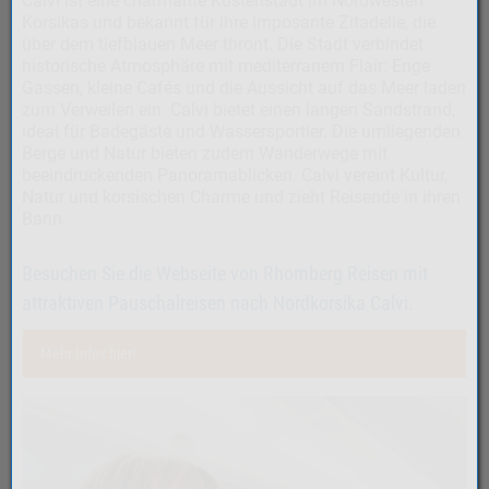
Calvi ist eine charmante Küstenstadt im Nordwesten
Korsikas und bekannt für ihre imposante Zitadelle, die
über dem tiefblauen Meer thront. Die Stadt verbindet
historische Atmosphäre mit mediterranem Flair: Enge
Gassen, kleine Cafés und die Aussicht auf das Meer laden
zum Verweilen ein. Calvi bietet einen langen Sandstrand,
ideal für Badegäste und Wassersportler. Die umliegenden
Berge und Natur bieten zudem Wanderwege mit
beeindruckenden Panoramablicken. Calvi vereint Kultur,
Natur und korsischen Charme und zieht Reisende in ihren
Bann.
Besuchen Sie die Webseite von Rhomberg Reisen mit
attraktiven Pauschalreisen nach Nordkorsika Calvi.
Mehr Infos hier!