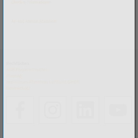
Check-In Informationen
An- und Abreise Altenrhein
Rechtliches
AGB Fluglinie People's
Sitemap
Impressum Altenrhein Luftfahrt GmbH
Datenschutz