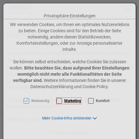
Toggle n
Privatsphäre-Einstellungen
Zum Inhalt springen [AK + 0]
Zum Hauptmenü springen [AK + 1]
Zum Meta-Menü oben (rechts) springen [AK + 2]
Zum Icon-Menü unten am Browserrand springen [AK + 3]
Zum Widget-Menü rechts springen [AK + 4]
Zum Footer-Menü unten (angedockt an Browserrand) springen [AK + 5]
Zu den Inhalten im Fußbereich springen [AK + 6]
Wir verwenden Cookies, um Ihnen ein optimales Nutzererlebnis
zu bieten. Einige Cookies sind für den Betrieb der Seite
Einreisebestimmungen
notwendig, andere dienen Statistikzwecken,
Komforteinstellungen, oder zur Anzeige personalisierter
Inhalte.
Da sich die Situation laufend verändert, bitten wir Sie, vor
Ihrer Abreise sich über die Einreisebestimmungen des
Sie können selbst entscheiden, welche Cookies Sie zulassen
jeweiligen Landes direkt bei den zuständigen Behörden zu
wollen.
Bitte beachten Sie, dass aufgrund Ihrer Einstellungen
informieren. Bitte beachten Sie, dass jene
womöglich nicht mehr alle Funktionalitäten der Seite
Einreisebestimmungen gelten, welche an Ihrem Reisetag
verfügbar sind.
Weitere Informationen finden Sie in unserer
von den Behörden vorgeschrieben werden.
Datenschutzerklärung und Cookie Policy.
*** Bitte informieren Sie sich frühzeitig über die aktuellen
Notwendig
Marketing
Komfort
Einreisebestimmungen ***
Einreise in die Schweiz
Mehr Cookie-Infos einblenden
Einreise in die Schweiz