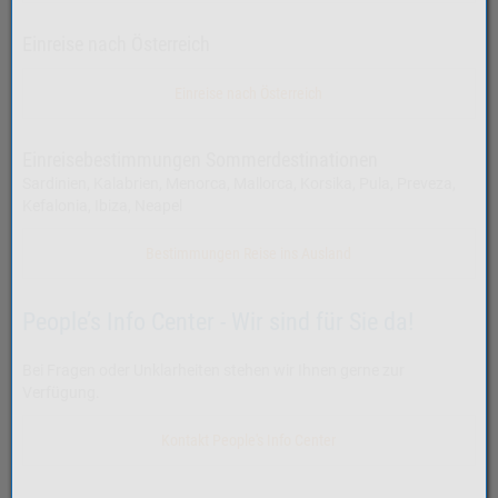
Einreise nach Österreich
Einreise nach Österreich
Einreisebestimmungen Sommerdestinationen
Sardinien, Kalabrien, Menorca, Mallorca, Korsika, Pula, Preveza,
Kefalonia, Ibiza, Neapel
Bestimmungen Reise ins Ausland
People’s Info Center - Wir sind für Sie da!
Bei Fragen oder Unklarheiten stehen wir Ihnen gerne zur
Verfügung.
Kontakt People's Info Center