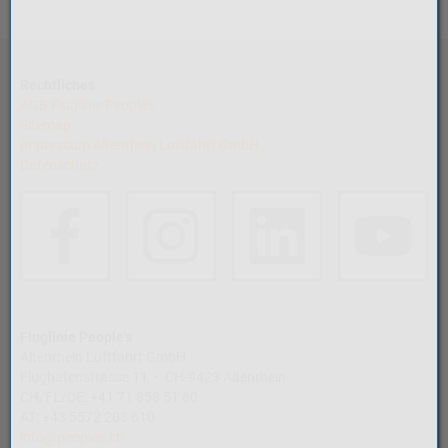
Rechtliches
AGB Fluglinie People's
Sitemap
Impressum Altenrhein Luftfahrt GmbH
Datenschutz
Fluglinie People's
Altenrhein Luftfahrt GmbH
Flughafenstrasse 11 • CH-9423 Altenrhein
CH/FL/DE: +41 71 858 51 60
AT: +43 5572 203 610
info@peoples.ch