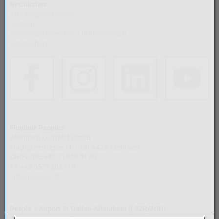
Rechtliches
AGB Fluglinie People's
Sitemap
Impressum Altenrhein Luftfahrt GmbH
Datenschutz
Fluglinie People's
Altenrhein Luftfahrt GmbH
Flughafenstrasse 11 • CH-9423 Altenrhein
CH/FL/DE: +41 71 858 51 60
AT: +43 5572 203 610
info@peoples.ch
People´s Airport St.Gallen-Altenrhein (LSZR/ACH)
Airport Altenrhein AG