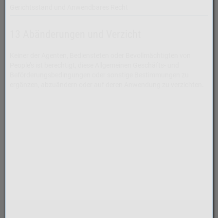
Gerichtsstand und Anwendbares Recht
13 Abänderungen und Verzicht
Keiner der Agenten, Bediensteten oder Bevollmächtigten von
People’s ist berechtigt, diese Allgemeinen Geschäfts- und
Beförderungsbedingungen oder sonstige Bestimmungen zu
ergänzen, abzuändern oder auf deren Anwendung zu verzichten.