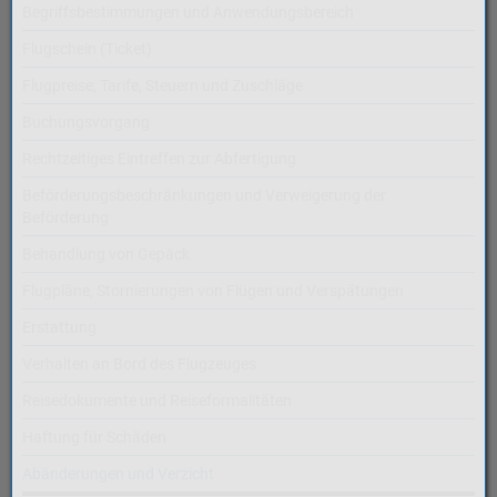
Begriffsbestimmungen und Anwendungsbereich
Flugschein (Ticket)
Flugpreise, Tarife, Steuern und Zuschläge
Buchungsvorgang
Rechtzeitiges Eintreffen zur Abfertigung
Beförderungsbeschränkungen und Verweigerung der
Beförderung
Behandlung von Gepäck
Flugpläne, Stornierungen von Flügen und Verspätungen
Erstattung
Verhalten an Bord des Flugzeuges
Reisedokumente und Reiseformalitäten
Haftung für Schäden
Abänderungen und Verzicht