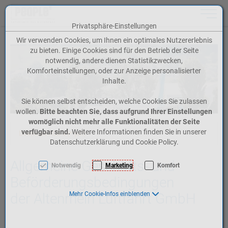
Toggle n
Privatsphäre-Einstellungen
Zum Inhalt springen [AK + 0]
Zum Hauptmenü springen [AK + 1]
Zum Meta-Menü oben (rechts) springen [AK + 2]
Zum Icon-Menü unten am Browserrand springen [AK + 3]
Zum Widget-Menü rechts springen [AK + 4]
Zum Footer-Menü unten (angedockt an Browserrand) springen [AK + 5]
Zu den Inhalten im Fußbereich springen [AK + 6]
Wir verwenden Cookies, um Ihnen ein optimales Nutzererlebnis
zu bieten. Einige Cookies sind für den Betrieb der Seite
notwendig, andere dienen Statistikzwecken,
Komforteinstellungen, oder zur Anzeige personalisierter
Inhalte.
Sie können selbst entscheiden, welche Cookies Sie zulassen
wollen.
Bitte beachten Sie, dass aufgrund Ihrer Einstellungen
womöglich nicht mehr alle Funktionalitäten der Seite
verfügbar sind.
Weitere Informationen finden Sie in unserer
Download AGB´s (*.pdf)
Datenschutzerklärung und Cookie Policy.
Allgemeine Geschäfts- und
Notwendig
Marketing
Komfort
Beförderungsbedingungen
Mehr Cookie-Infos einblenden
der Altenrhein Luftfahrt GmbH