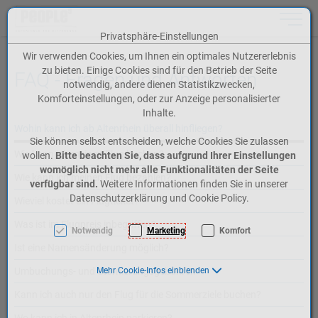
Toggle n
Privatsphäre-Einstellungen
Zum Inhalt springen [AK + 0]
Zum Hauptmenü springen [AK + 1]
Zum Meta-Menü oben (rechts) springen [AK + 2]
Zum Icon-Menü unten am Browserrand springen [AK + 3]
Zum Widget-Menü rechts springen [AK + 4]
Zum Footer-Menü unten (angedockt an Browserrand) springen [AK + 5]
Zu den Inhalten im Fußbereich springen [AK + 6]
Wir verwenden Cookies, um Ihnen ein optimales Nutzererlebnis
zu bieten. Einige Cookies sind für den Betrieb der Seite
FAQ - Fragen und Antworten
notwendig, andere dienen Statistikzwecken,
Komforteinstellungen, oder zur Anzeige personalisierter
Inhalte.
Wohin kann ich ab Altenrhein überall hinfliegen?
Sie können selbst entscheiden, welche Cookies Sie zulassen
Wie kann ich meinen Flug buchen?
wollen.
Bitte beachten Sie, dass aufgrund Ihrer Einstellungen
womöglich nicht mehr alle Funktionalitäten der Seite
Wie kann ich meinen Flug bezahlen?
verfügbar sind.
Weitere Informationen finden Sie in unserer
Datenschutzerklärung und Cookie Policy.
Wieviel kostet ein Flugticket?
Was ist im Flugpreis inbegriffen?
Notwendig
Marketing
Komfort
Ist eine Namensänderung möglich?
Umbuchungs- und Stornierungsgebühren
Mehr Cookie-Infos einblenden
Kann ich auch nur den Flug für die Sommerziele buchen?