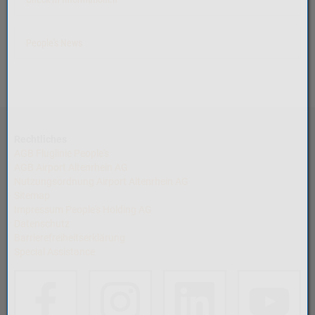
People's News
Rechtliches
AGB Fluglinie People's
AGB Airport Altenrhein AG
Nutzungsordnung Airport Altenrhein AG
Sitemap
Impressum People's Holding AG
Datenschutz
Barrierefreiheitserklärung
Special Assistance