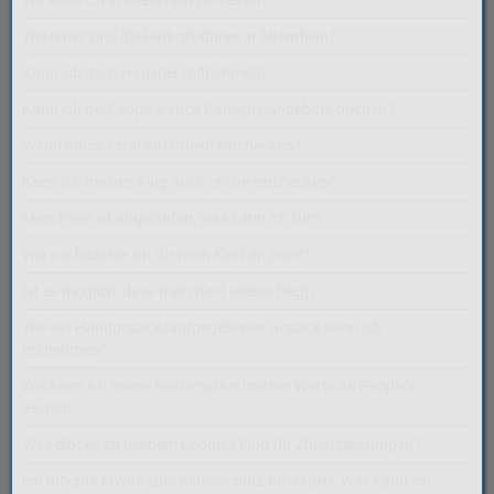
Wo kann ich in Altenrhein parkieren?
Wie teuer sind die Parkgebühren in Altenrhein?
Kann ich mein Haustier mitnehmen?
Kann ich bei People’s auch Pauschalangebote buchen?
Wann muss ich in Altenrhein einchecken?
Kann ich meinen Flug auch online einchecken?
Mein Pass ist abgelaufen, was kann ich tun?
Wie viel bezahle ich für mein Kind an Bord?
Ist es möglich, dass mein Kind alleine fliegt?
Wie viel Handgepäck/aufgegebenes Gepäck kann ich
mitnehmen?
Wie kann ich meine Reklamation/netten Worte an People’s
leisten?
Was gibt es zu meinem People’s Flug für Zusatzleistungen?
Ich möchte etwas zum Klimaschutz beitragen. Was kann ich