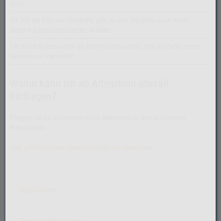
tun?
Ich bin ein Fan von People’s, gibt es von People’s auch einen
Shop mit personalisierten Artikel?
Ich möchte jemanden an Bord überraschen, gibt es dafür einen
Service von People’s?
Wohin kann ich ab Altenrhein überall
hinfliegen?
Fliegen Sie ab Altenrhein nach Wien und zu den schönsten
Ferienzielen.
Hier geht's zu allen Destinationen ab Altenrhein.
Flüge buchen
Check-In Informationen