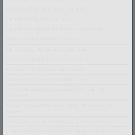
Wie teuer sind die Parkgebühren in Altenrhein?
Kann ich mein Haustier mitnehmen?
Kann ich bei People’s auch Pauschalangebote buchen?
Wann muss ich in Altenrhein einchecken?
Kann ich meinen Flug auch online einchecken?
Mein Pass ist abgelaufen, was kann ich tun?
Wie viel bezahle ich für mein Kind an Bord?
Ist es möglich, dass mein Kind alleine fliegt?
Wie viel Handgepäck/aufgegebenes Gepäck kann ich
mitnehmen?
Wie kann ich meine Reklamation/netten Worte an People’s
leisten?
Was gibt es zu meinem People’s Flug für Zusatzleistungen?
Ich möchte etwas zum Klimaschutz beitragen. Was kann ich