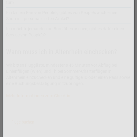
tun?
Ich bin ein Fan von People’s, gibt es von People’s auch einen
Shop mit personalisierten Artikel?
Ich möchte jemanden an Bord überraschen, gibt es dafür einen
Service von People’s?
Wann muss ich in Altenrhein einchecken?
Wir bitten Fluggäste, mindestens 45 Minuten vor Abflug bei
Linienflügen (Wien) und 1h bei Sommer-Charterflügen in
Altenrhein einzuchecken und eine gültige ID oder einen Pass sowie
eine Buchungsbestätigung mitzubringen.
Mehr Informationen zum Check-in
Flüge buchen