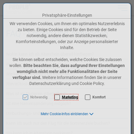
Toggle n
Privatsphäre-Einstellungen
Zum Inhalt springen [AK + 0]
Zum Hauptmenü springen [AK + 1]
Zum Meta-Menü oben (rechts) springen [AK + 2]
Zum Icon-Menü unten am Browserrand springen [AK + 3]
Zum Widget-Menü rechts springen [AK + 4]
Zum Footer-Menü unten (angedockt an Browserrand) springen [AK + 5]
Zu den Inhalten im Fußbereich springen [AK + 6]
Wir verwenden Cookies, um Ihnen ein optimales Nutzererlebnis
zu bieten. Einige Cookies sind für den Betrieb der Seite
FAQ - Fragen und Antworten
notwendig, andere dienen Statistikzwecken,
Komforteinstellungen, oder zur Anzeige personalisierter
Inhalte.
Wohin kann ich ab Altenrhein überall hinfliegen?
Sie können selbst entscheiden, welche Cookies Sie zulassen
Wie kann ich meinen Flug buchen?
wollen.
Bitte beachten Sie, dass aufgrund Ihrer Einstellungen
womöglich nicht mehr alle Funktionalitäten der Seite
Wie kann ich meinen Flug bezahlen?
verfügbar sind.
Weitere Informationen finden Sie in unserer
Datenschutzerklärung und Cookie Policy.
Wieviel kostet ein Flugticket?
Was ist im Flugpreis inbegriffen?
Notwendig
Marketing
Komfort
Ist eine Namensänderung möglich?
Umbuchungs- und Stornierungsgebühren
Mehr Cookie-Infos einblenden
Kann ich auch nur den Flug für die Sommerziele buchen?
Wo kann ich in Altenrhein parkieren?