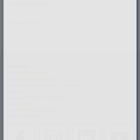
Check-In Informationen
People's News
Rechtliches
AGB Fluglinie People's
AGB Airport Altenrhein AG
Nutzungsordnung Airport Altenrhein AG
Sitemap
Impressum People's Holding AG
Datenschutz
Barrierefreiheitserklärung
Special Assistance