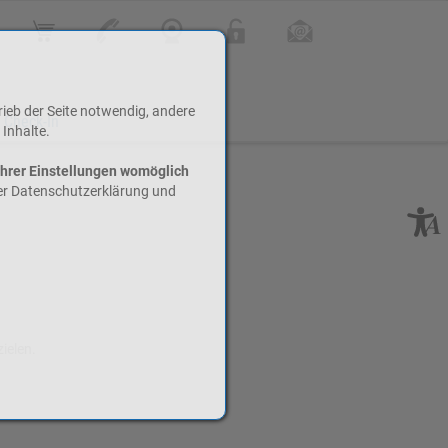
Online Shop
Kontakt
Webcam
Login
Infoletter
rieb der Seite notwendig, andere
 Check-In
 Inhalte.
Ihrer Einstellungen womöglich
rer Datenschutzerklärung und
ielen.