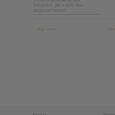
überraschen, gibt es dafür einen
Service von People’s?
Flüge buchen
Chec
People's
People