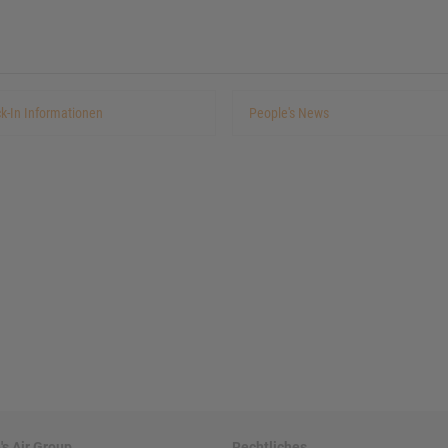
k-In Informationen
People's News
's Air Group
Rechtliches