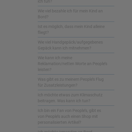
ich tun?
Wie viel bezahle ich für mein Kind an
Bord?
Ist es möglich, dass mein Kind alleine
fliegt?
Wie viel Handgepäck/aufgegebenes
Gepäck kann ich mitnehmen?
Wie kann ich meine
Reklamation/netten Worte an People’s
leisten?
Was gibt es zu meinem People’s Flug
für Zusatzleistungen?
Ich möchte etwas zum Klimaschutz
beitragen. Was kann ich tun?
Ich bin ein Fan von People’s, gibt es
von People’s auch einen Shop mit
personalisierten Artikel?
Ich möchte jemanden an Bord