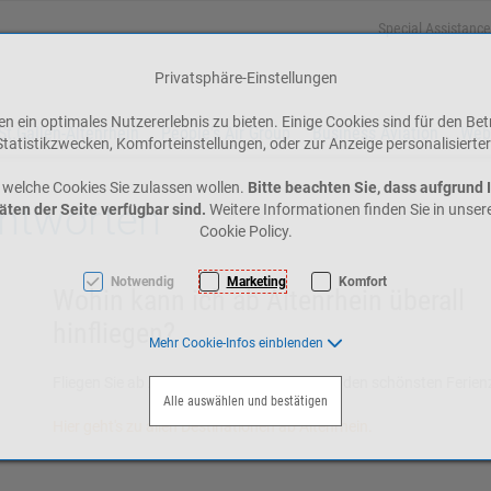
Special Assistance
Privatsphäre-Einstellungen
 ein optimales Nutzererlebnis zu bieten. Einige Cookies sind für den Bet
St.Gallen-Altenrhein
People's Air Group
Business Aviation
Web
tatistikzwecken, Komforteinstellungen, oder zur Anzeige personalisierter
 welche Cookies Sie zulassen wollen.
Bitte beachten Sie, dass aufgrund 
Antworten
äten der Seite verfügbar sind.
Weitere Informationen finden Sie in unse
Cookie Policy.
Notwendig
Marketing
Komfort
Wohin kann ich ab Altenrhein überall
hinfliegen?
Mehr Cookie-Infos einblenden
Fliegen Sie ab Altenrhein nach Wien und zu den schönsten Ferienz
Alle auswählen und bestätigen
Hier geht's zu allen Destinationen ab Altenrhein.