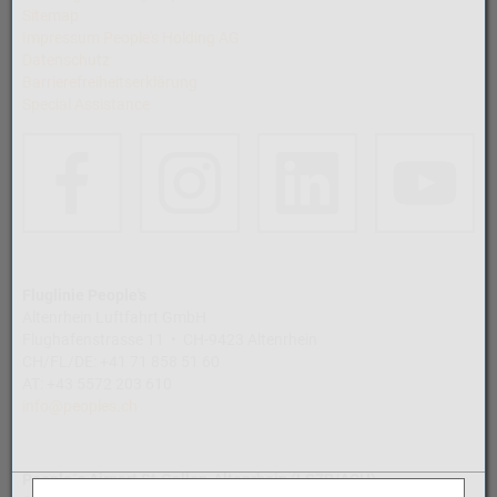
Sitemap
Impressum People's Holding AG
Datenschutz
Barrierefreiheitserklärung
Special Assistance
Fluglinie People's
Altenrhein Luftfahrt GmbH
Flughafenstrasse 11 • CH-9423 Altenrhein
CH/FL/DE: +41 71 858 51 60
AT: +43 5572 203 610
info@peoples.ch
People´s Airport St.Gallen-Altenrhein (LSZR/ACH)