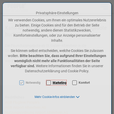
Toggle n
Privatsphäre-Einstellungen
Zum Inhalt springen [AK + 0]
Zum Hauptmenü springen [AK + 1]
Zum Meta-Menü oben (rechts) springen [AK + 2]
Zum Icon-Menü unten am Browserrand springen [AK + 3]
Zum Widget-Menü rechts springen [AK + 4]
Zum Footer-Menü unten (angedockt an Browserrand) springen [AK + 5]
Zu den Inhalten im Fußbereich springen [AK + 6]
Wir verwenden Cookies, um Ihnen ein optimales Nutzererlebnis
zu bieten. Einige Cookies sind für den Betrieb der Seite
Kann ich bei People’s auch Pauschalangebote
notwendig, andere dienen Statistikzwecken,
buchen?
Komforteinstellungen, oder zur Anzeige personalisierter
Inhalte.
Die Pauschalangebote ab St.Gallen-Altenrhein in die
Sommerdestinationen können ausschliesslich über die
Sie können selbst entscheiden, welche Cookies Sie zulassen
Reisepartner High Life Reisen und Rhomberg Reisen gebucht
wollen.
Bitte beachten Sie, dass aufgrund Ihrer Einstellungen
werden. Alle Destinationen hier im Überblick:
womöglich nicht mehr alle Funktionalitäten der Seite
Destinationen
verfügbar sind.
Weitere Informationen finden Sie in unserer
Datenschutzerklärung und Cookie Policy.
Notwendig
Marketing
Komfort
Rechtliches
Mehr Cookie-Infos einblenden
AGB Fluglinie People's
AGB Airport Altenrhein AG
Nutzungsordnung Airport Altenrhein AG