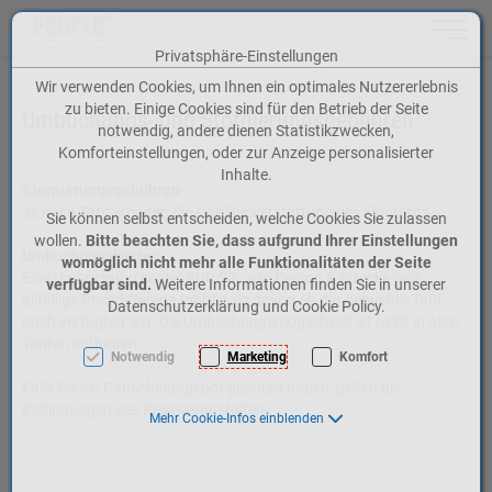
Toggle n
Privatsphäre-Einstellungen
Zum Inhalt springen [AK + 0]
Zum Hauptmenü springen [AK + 1]
Zum Meta-Menü oben (rechts) springen [AK + 2]
Zum Icon-Menü unten am Browserrand springen [AK + 3]
Zum Widget-Menü rechts springen [AK + 4]
Zum Footer-Menü unten (angedockt an Browserrand) springen [AK + 5]
Zu den Inhalten im Fußbereich springen [AK + 6]
Wir verwenden Cookies, um Ihnen ein optimales Nutzererlebnis
zu bieten. Einige Cookies sind für den Betrieb der Seite
Umbuchungs- und Stornierungsgebühren
notwendig, andere dienen Statistikzwecken,
Komforteinstellungen, oder zur Anzeige personalisierter
Inhalte.
Stornierungsgebühren
Je nach Tarif erhalten Sie eine Rückerstattung des Flugtarifs.
Sie können selbst entscheiden, welche Cookies Sie zulassen
wollen.
Bitte beachten Sie, dass aufgrund Ihrer Einstellungen
Umbuchungskosten
womöglich nicht mehr alle Funktionalitäten der Seite
Eine Umbuchung kostet EUR 50.- pro Person & Strecke plus
verfügbar sind.
Weitere Informationen finden Sie in unserer
allfällige Preisdifferenz (abhängig davon ob der gebuchte Tarif
Datenschutzerklärung und Cookie Policy.
noch verfügbar ist). Die Umbuchungsmöglichkeit ist nicht in allen
Tarifen enthalten.
Notwendig
Marketing
Komfort
Falls Sie ein Pauschalangebot gebucht haben, gelten die
Bedingungen des Reiseveranstalters.
Mehr Cookie-Infos einblenden