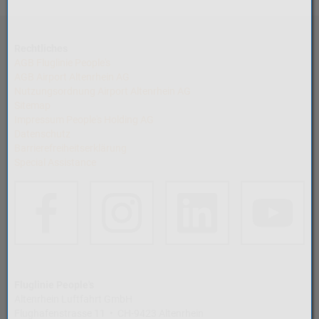
Rechtliches
AGB Fluglinie People's
AGB Airport Altenrhein AG
Nutzungsordnung Airport Altenrhein AG
Sitemap
Impressum People's Holding AG
Datenschutz
Barrierefreiheitserklärung
Special Assistance
Fluglinie People's
Altenrhein Luftfahrt GmbH
Flughafenstrasse 11 • CH-9423 Altenrhein